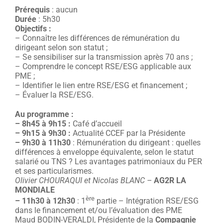
Prérequis
: aucun
Durée
: 5h30
Objectifs :
– Connaître les différences de rémunération du
dirigeant selon son statut ;
– Se sensibiliser sur la transmission après 70 ans ;
– Comprendre le concept RSE/ESG applicable aux
PME ;
– Identifier le lien entre RSE/ESG et financement ;
– Évaluer la RSE/ESG.
Au programme :
– 8h45 à 9h15
:
Café d’accueil
– 9h15 à 9h30
:
Actualité CCEF par la Présidente
– 9h30 à 11h30
: Rémunération du dirigeant : quelles
différences à enveloppe équivalente, selon le statut
salarié ou TNS ? Les avantages patrimoniaux du PER
et ses particularismes.
Olivier CHOURAQUI et Nicolas BLANC –
AG2R LA
MONDIALE
ère
– 11h30 à 12h30
: 1
partie – Intégration RSE/ESG
dans le financement et/ou l’évaluation des PME
Maud BODIN-VERALDI, Présidente de la
Compagnie