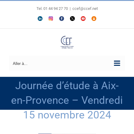
Passer
au
Tel. 01 44 94 27 70
|
ccef@ccef.net
contenu
LINKEDIN
Personnaliser
FACEBOOK
X
YOUTUBE
ESPACE
MEMBRES
Aller à...
Journée d’étude à Aix-
en-Provence – Vendredi
15 novembre 2024