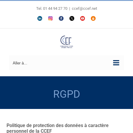
Passer
au
Tel. 01 44 94 27 70
|
ccef@ccef.net
contenu
LINKEDIN
Personnaliser
FACEBOOK
X
YOUTUBE
ESPACE
MEMBRES
Aller à...
RGPD
Politique de protection des données à caractère
personnel de la CCEF