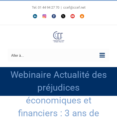
Passer
au
Tel. 01 44 94 27 70
|
ccef@ccef.net
contenu
LINKEDIN
Personnaliser
FACEBOOK
X
YOUTUBE
ESPACE
MEMBRES
Aller à...
Webinaire Actualité des
préjudices
économiques et
financiers : 3 ans de