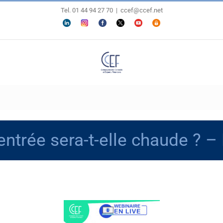
Tel. 01 44 94 27 70
|
ccef@ccef.net
LINKEDIN
Personnaliser
FACEBOOK
X
YOUTUBE
ESPACE
MEMBRES
entrée sera-t-elle chaude ?