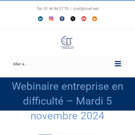
Passer
au
Tel. 01 44 94 27 70
|
ccef@ccef.net
contenu
LINKEDIN
Personnaliser
FACEBOOK
X
YOUTUBE
ESPACE
MEMBRES
Aller à...
Webinaire entreprise en
difficulté – Mardi 5
novembre 2024