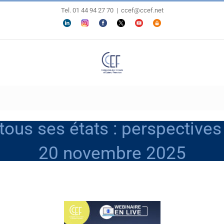
Tel. 01 44 94 27 70
|
ccef@ccef.net
LINKEDIN
Personnaliser
FACEBOOK
X
YOUTUBE
ESPACE
MEMBRES
ous ses états : perspectives
20 novembre 2025