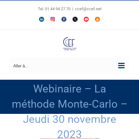
Passer
au
Tel. 01 44 94 27 70
|
ccef@ccef.net
contenu
LINKEDIN
Personnaliser
FACEBOOK
X
YOUTUBE
ESPACE
MEMBRES
Aller à...
Webinaire – La
méthode Monte-Carlo –
Jeudi 30 novembre
2023