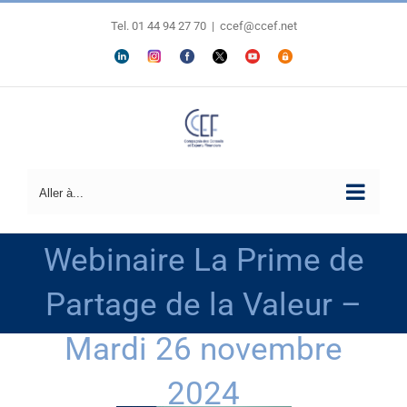
Passer
au
Tel. 01 44 94 27 70
|
ccef@ccef.net
contenu
LINKEDIN
Personnaliser
FACEBOOK
X
YOUTUBE
ESPACE
MEMBRES
Aller à...
Webinaire La Prime de
Partage de la Valeur –
Mardi 26 novembre
2024