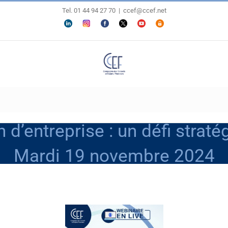
Tel. 01 44 94 27 70
|
ccef@ccef.net
LINKEDIN
Personnaliser
FACEBOOK
X
YOUTUBE
ESPACE
MEMBRES
d’entreprise : un défi strat
Mardi 19 novembre 2024