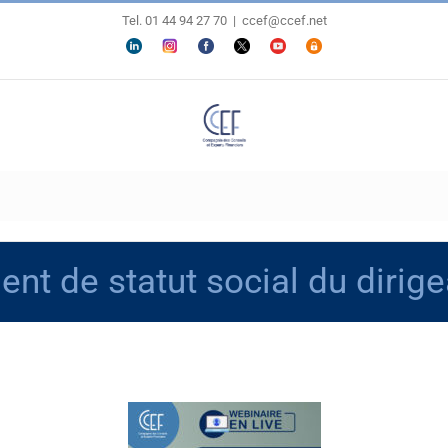
Tel. 01 44 94 27 70
|
ccef@ccef.net
LINKEDIN
Personnaliser
FACEBOOK
X
YOUTUBE
ESPACE
MEMBRES
t de statut social du dirige