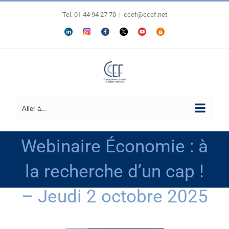
Passer
au
Tel. 01 44 94 27 70
|
ccef@ccef.net
contenu
LINKEDIN
Personnaliser
FACEBOOK
X
YOUTUBE
ESPACE
MEMBRES
Aller à...
Webinaire Économie : à
la recherche d’un cap !
– Jeudi 2 octobre 2025