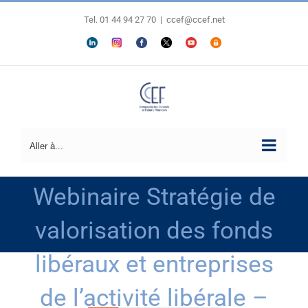
Passer
au
Tel. 01 44 94 27 70
|
ccef@ccef.net
contenu
LINKEDIN
Personnaliser
FACEBOOK
X
YOUTUBE
ESPACE
MEMBRES
Aller à...
Webinaire Stratégie de
valorisation des fonds
libéraux et entreprises
de l’activité libérale –